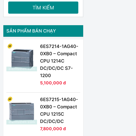
TÌM KIẾM
SẢN PHẨM BÁN CHẠY
6ES7214-1AG40-
0XB0 – Compact
CPU 1214C
DC/DC/DC S7-
1200
5,100,000 đ
6ES7215-1AG40-
0XB0 – Compact
CPU 1215C
DC/DC/DC
7,800,000 đ