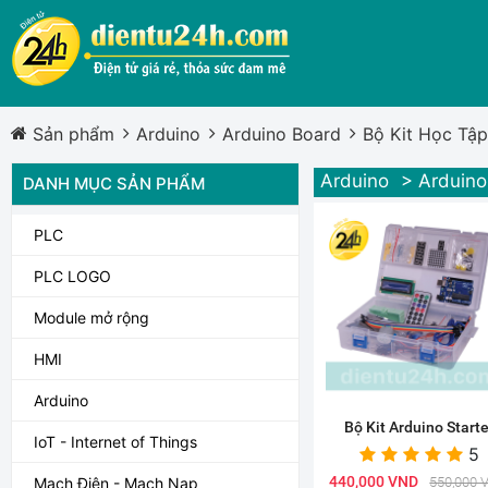
Sản phẩm
Arduino
Arduino Board
Bộ Kit Học Tập
Arduino
> Arduino
DANH MỤC SẢN PHẨM
PLC
PLC LOGO
Module mở rộng
HMI
Arduino
Bộ Kit Arduino Starte
IoT - Internet of Things
5
440,000 VND
550,000 
Mạch Điện - Mạch Nạp