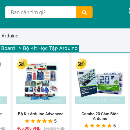
 Arduino
 Board
> Bộ Kit Học Tập Arduino
r
Bộ Kit Arduino Advanced
Combo 20 Cảm Biến
Arduino
5
5
465,000 VND
VND
600,000 VND