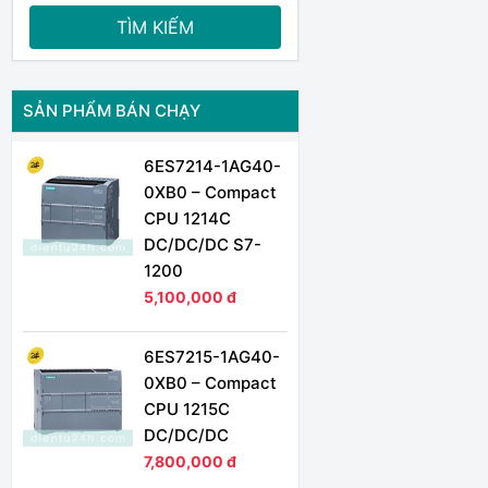
TÌM KIẾM
SẢN PHẨM BÁN CHẠY
6ES7214-1AG40-
0XB0 – Compact
CPU 1214C
DC/DC/DC S7-
1200
5,100,000 đ
6ES7215-1AG40-
0XB0 – Compact
CPU 1215C
DC/DC/DC
7,800,000 đ