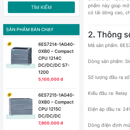
phẩm này giúp mở 
TÌM KIẾM
có tải dòng cao, c
SẢN PHẨM BÁN CHẠY
2
.
Thông s
6ES7214-1AG40-
Mã sản phẩm: 6E
0XB0 – Compact
CPU 1214C
Dòng sản phẩm: Si
DC/DC/DC S7-
1200
Số lượng đầu ra số
5,100,000 đ
Kiểu đầu ra: Relay
6ES7215-1AG40-
0XB0 – Compact
CPU 1215C
Điện áp đầu ra: 2
DC/DC/DC
7,800,000 đ
Dòng điện định mứ