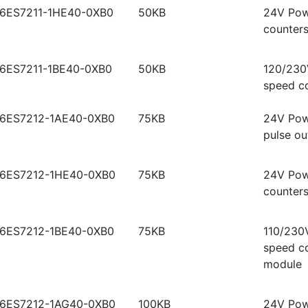
6ES7211-1HE40-0XB0
50KB
24V Powe
counter
6ES7211-1BE40-0XB0
50KB
120/230V
speed c
6ES7212-1AE40-0XB0
75KB
24V Powe
pulse o
6ES7212-1HE40-0XB0
75KB
24V Powe
counters
6ES7212-1BE40-0XB0
75KB
110/230V
speed co
module
6ES7212-1AG40-0XB0
100KB
24V Powe