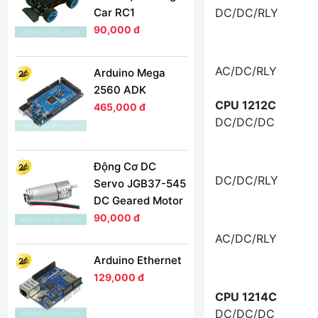
DC/DC/RLY
Car RC1
90,000 đ
AC/DC/RLY
Arduino Mega
2560 ADK
CPU 1212C
465,000 đ
DC/DC/DC
Động Cơ DC
DC/DC/RLY
Servo JGB37-545
DC Geared Motor
90,000 đ
AC/DC/RLY
Arduino Ethernet
129,000 đ
CPU 1214C
DC/DC/DC