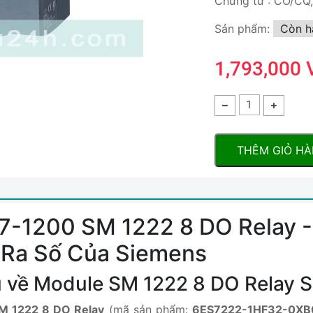
Chứng từ : CO/CQ
Sản phẩm:
Còn h
1,793,000
THÊM GIỎ H
S7-1200 SM 1222 8 DO Relay -
 Ra Số Của Siemens
ệu về Module SM 1222 8 DO Relay
M 1222 8 DO Relay
(mã sản phẩm:
6ES7222-1HF32-0XB