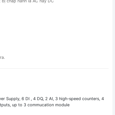
t bị chấp hành là AC hay DC
ra.
r Supply, 6 DI , 4 DQ, 2 AI, 3 high-speed counters, 4
utputs, up to 3 commucation module