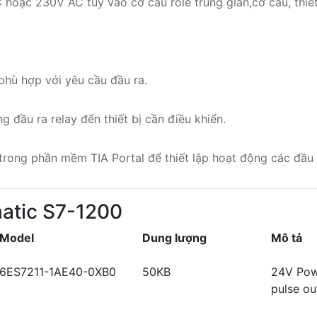
oặc 230V AC tùy vào cơ cấu role trung gian,cơ cấu, thiế
phù hợp với yêu cầu đầu ra.
 đầu ra relay đến thiết bị cần điều khiển.
trong phần mềm TIA Portal để thiết lập hoạt động các đầu 
atic S7-1200
Model
Dung lượng
Mô tả
6ES7211-1AE40-0XB0
50KB
24V Powe
pulse o