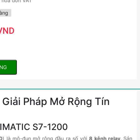
, hóa đơn VAT
àng
 VND
ÀNG
 Giải Pháp Mở Rộng Tín
 SIMATIC S7-1200
0
) là mô-đun mở rộng đầu ra số với
8 kênh relay
. Sản