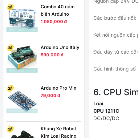
Nguồn cấp 24V DC h
Combo 40 cảm
biến Arduino
Các bước đấu nối:
1,050,000 đ
Kết nối nguồn cấp 
Arduino Uno Italy
Đấu dây từ các cổng
590,000 đ
Cấu hình thông số 
Arduino Pro Mini
6. CPU Sim
79,000 đ
Loại
CPU 1211C
DC/DC/DC
Khung Xe Robot
Kim Loại Racing