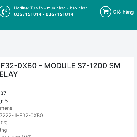
Hotline: Tư vấn - mua hàng - bảo hành
Giỏ hàng
0367151014 - 0367151014
F32-0XB0 - MODULE S7-1200 SM
RELAY
37
g: 5
emens
S7222-1HF32-0XB0
00%
ãng