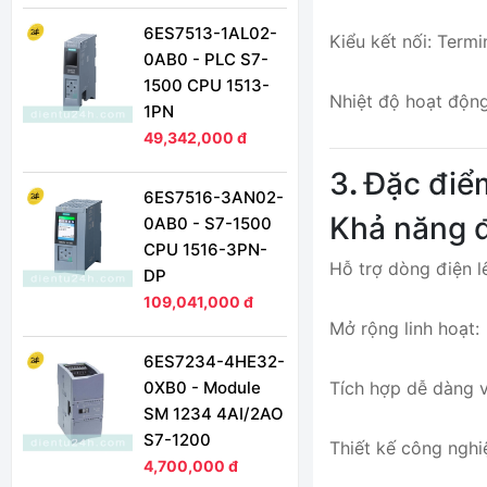
6ES7513-1AL02-
Kiểu kết nối: Termi
0AB0 - PLC S7-
1500 CPU 1513-
Nhiệt độ hoạt độn
1PN
49,342,000 đ
3
.
Đặc điể
6ES7516-3AN02-
Khả năng đi
0AB0 - S7-1500
CPU 1516-3PN-
Hỗ trợ dòng điện l
DP
109,041,000 đ
Mở rộng linh hoạt:
6ES7234-4HE32-
0XB0 - Module
Tích hợp dễ dàng v
SM 1234 4AI/2AO
S7-1200
Thiết kế công nghi
4,700,000 đ