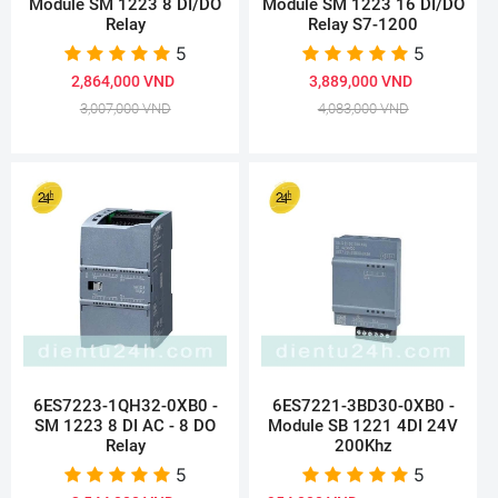
Module SM 1223 8 DI/DO
Module SM 1223 16 DI/DO
Relay
Relay S7-1200
5
5
2,864,000 VND
3,889,000 VND
3,007,000 VND
4,083,000 VND
6ES7223-1QH32-0XB0 -
6ES7221-3BD30-0XB0 -
SM 1223 8 DI AC - 8 DO
Module SB 1221 4DI 24V
Relay
200Khz
5
5