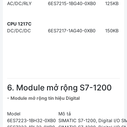
AC/DC/RLY
6ES7215-1BG40-0XB0
125KB
CPU 1217C
DC/DC/DC
6ES7217-1AG40-0XB0
150KB
6. Module mở rộng S7-1200
- Module mở rộng tín hiệu Digital
Model
Mô tả
6ES7223-1BH32-0XB0
SIMATIC S7-1200, Digital I/O SM