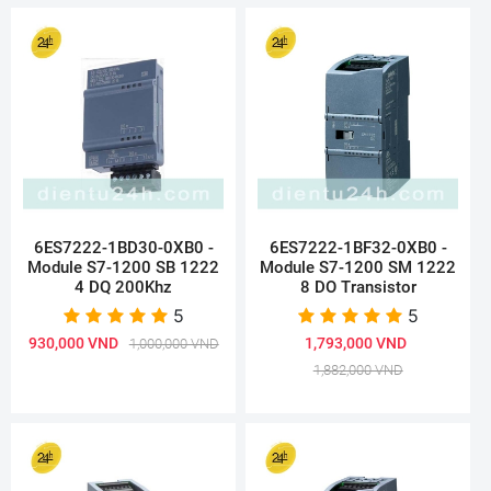
6ES7222-1BD30-0XB0 -
6ES7222-1BF32-0XB0 -
Module S7-1200 SB 1222
Module S7-1200 SM 1222
4 DQ 200Khz
8 DO Transistor
5
5
930,000 VND
1,793,000 VND
1,000,000 VND
1,882,000 VND