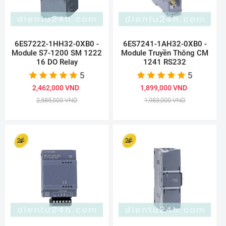
6ES7222-1HH32-0XB0 -
6ES7241-1AH32-0XB0 -
Module S7-1200 SM 1222
Module Truyền Thông CM
16 DO Relay
1241 RS232
5
5
2,462,000 VND
1,899,000 VND
2,585,000 VND
1,983,000 VND