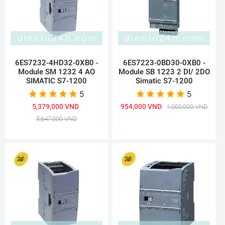
6ES7232-4HD32-0XB0 -
6ES7223-0BD30-0XB0 -
Module SM 1232 4 AO
Module SB 1223 2 DI/ 2DO
SIMATIC S7-1200
Simatic S7-1200
5
5
5,379,000 VND
954,000 VND
1,000,000 VND
5,647,000 VND