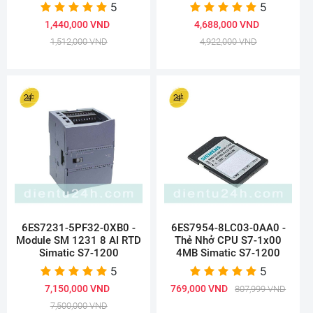
5
5
1,440,000 VND
4,688,000 VND
1,512,000 VND
4,922,000 VND
6ES7231-5PF32-0XB0 -
6ES7954-8LC03-0AA0 -
Module SM 1231 8 AI RTD
Thẻ Nhở CPU S7-1x00
Simatic S7-1200
4MB Simatic S7-1200
5
5
7,150,000 VND
769,000 VND
807,999 VND
7,500,000 VND