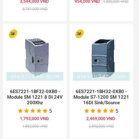
3,544,000 VND
954,000 VND
1,000,000 VND
3,731,000 VND
6ES7221-1BF32-0XB0 -
6ES7221-1BH32-0XB0 -
Module SM 1221 8 DI 24V
Module S7-1200 SM 1221
200Khz
16DI Sink/Source
5
5
1,793,000 VND
2,469,000 VND
1,882,000 VND
2,592,000 VND