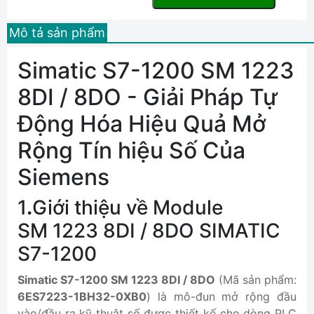
Mô tả sản phẩm
Simatic S7-1200 SM 1223
8DI / 8DO - Giải Pháp Tự
Động Hóa Hiệu Quả Mở
Rộng Tín hiệu Số Của
Siemens
1
.
Giới thiệu về Module
SM 1223 8DI / 8DO SIMATIC
S7-1200
Simatic S7-1200 SM 1223 8DI / 8DO
(Mã sản phẩm:
6ES7223-1BH32-0XB0
) là mô-đun mở rộng đầu
vào/đầu ra kỹ thuật số được thiết kế cho dòng PLC