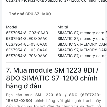
6ES7241-1CH32-0XB0
SIMATIC S7-1200, Communicatio
- Thẻ nhớ CPU S7-1x00
Model
Mô tả
6ES7954-8LC03-0AA0
SIMATIC S7, memory card f
6ES7954-8LE03-0AA0
SIMATIC S7, memory card f
6ES7954-8LF03-0AA0
SIMATIC S7, MEMORY CARD
6ES7954-8LL03-0AA0
SIMATIC S7, MEMORY CARD
6ES7954-8LP03-0AA0
SIMATIC S7, memory cards 
7
.
Mua module SM 1223 8DI /
8DO SIMATIC S7-1200
chính
hãng ở đâu
Bạn cần mua
SM 1223 8DI / 8DO (6ES7223-
1BH32-0XB0)
chính hãng với giá cạnh tranh hãy
đến với chúng tôi với đầy đủ chứng từ và được hỗ