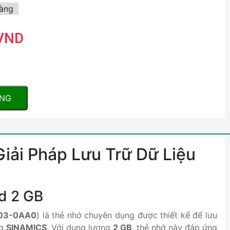
àng
 VND
ÀNG
iải Pháp Lưu Trữ Dữ Liệu
rd 2 GB
03-0AA0
) là thẻ nhớ chuyên dụng được thiết kế để lưu
ng
SINAMICS
. Với dung lượng
2 GB
, thẻ nhớ này đáp ứng