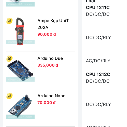
Loại
CPU 1211C
DC/DC/DC
Ampe Kẹp UniT
202A
90,000 đ
DC/DC/RLY
Arduino Due
AC/DC/RLY
335,000 đ
CPU 1212C
DC/DC/DC
Arduino Nano
70,000 đ
DC/DC/RLY