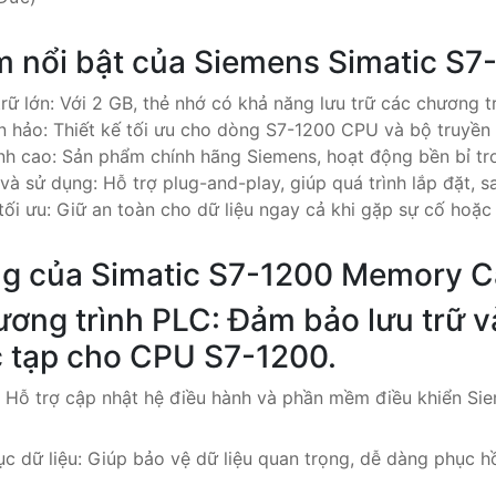
m nổi bật của Siemens Simatic S
rữ lớn: Với 2 GB, thẻ nhớ có khả năng lưu trữ các chương tr
n hảo: Thiết kế tối ưu cho dòng S7-1200 CPU và bộ truyề
h cao: Sản phẩm chính hãng Siemens, hoạt động bền bỉ tr
và sử dụng: Hỗ trợ plug-and-play, giúp quá trình lắp đặt, 
tối ưu: Giữ an toàn cho dữ liệu ngay cả khi gặp sự cố hoặc
ng của Simatic S7-1200 Memory C
ương trình PLC: Đảm bảo lưu trữ v
 tạp cho CPU S7-1200.
 Hỗ trợ cập nhật hệ điều hành và phần mềm điều khiển Si
c dữ liệu: Giúp bảo vệ dữ liệu quan trọng, dễ dàng phục hồi