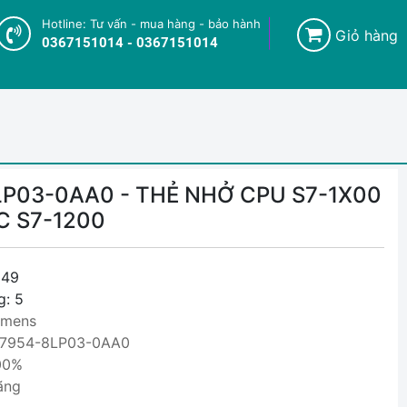
Hotline: Tư vấn - mua hàng - bảo hành
Giỏ hàng
0367151014 - 0367151014
P03-0AA0 - THẺ NHỞ CPU S7-1X00
C S7-1200
49
g: 5
emens
S7954-8LP03-0AA0
00%
ãng