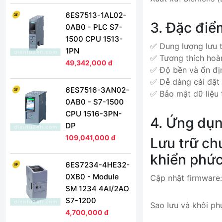
6ES7513-1AL02-
3. Đặc điể
0AB0 - PLC S7-
1500 CPU 1513-
✅ Dung lượng lưu t
1PN
✅ Tương thích hoà
49,342,000 đ
✅ Độ bền và ổn địn
✅ Dễ dàng cài đặt 
6ES7516-3AN02-
✅ Bảo mật dữ liệu 
0AB0 - S7-1500
CPU 1516-3PN-
4. Ứng dụ
DP
109,041,000 đ
Lưu trữ ch
khiển phức
6ES7234-4HE32-
0XB0 - Module
Cập nhật firmware:
SM 1234 4AI/2AO
S7-1200
Sao lưu và khôi phụ
4,700,000 đ