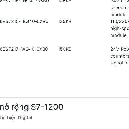
6ES7215-1HG40-0XB0
125KB
24V Powe
speed co
module, 
6ES7215-1BG40-0XB0
125KB
110/230V
high-spe
module, 
6ES7217-1AG40-0XB0
150KB
24V Powe
counters
signal 
 mở rộng S7-1200
ín hiệu Digital