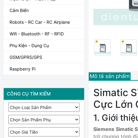
Cảm Biến
Robots - RC Car - RC Airplane
Wifi - Bluetooth - RF - RFID
Phụ Kiện - Dụng Cụ
GSM/GPRS/GPS
Raspberry Pi
Mô tả sản phẩm
Simatic 
CÔNG CỤ TÌM KIẾM
Cực Lớn 
1. Giới th
Siemens Simatic 
trữ chương trình đ