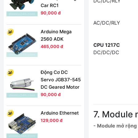
DC/DC/RLY
Car RC1
90,000 đ
AC/DC/RLY
Arduino Mega
2560 ADK
CPU 1217C
465,000 đ
DC/DC/DC
Động Cơ DC
Servo JGB37-545
DC Geared Motor
90,000 đ
7. Module
Arduino Ethernet
129,000 đ
- Module mở rộng t