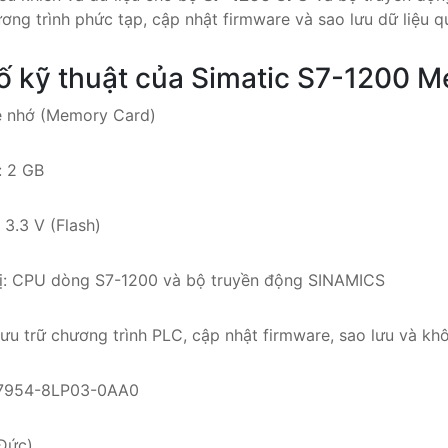
ương trình phức tạp, cập nhật firmware và sao lưu dữ liệu 
ố kỹ thuật của Simatic S7-1200 
ẻ nhớ (Memory Card)
: 2 GB
 3.3 V (Flash)
 bị: CPU dòng S7-1200 và bộ truyền động SINAMICS
ưu trữ chương trình PLC, cập nhật firmware, sao lưu và khô
S7954-8LP03-0AA0
(Đức)