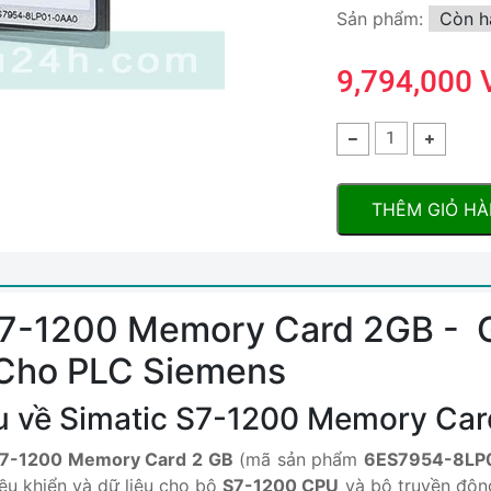
Sản phẩm:
Còn h
9,794,000
THÊM GIỎ H
S7-1200 Memory Card 2GB - G
Cho PLC Siemens
iệu về Simatic S7-1200 Memory Ca
S7-1200 Memory Card 2 GB
(mã sản phẩm
6ES7954-8LP
iều khiển và dữ liệu cho bộ
S7-1200 CPU
và bộ truyền độ