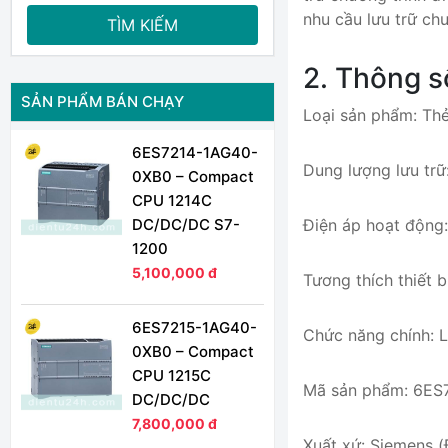
nhu cầu lưu trữ ch
TÌM KIẾM
2. Thông s
SẢN PHẨM BÁN CHẠY
Loại sản phẩm: Th
6ES7214-1AG40-
Dung lượng lưu trữ
0XB0 – Compact
CPU 1214C
DC/DC/DC S7-
Điện áp hoạt động:
1200
5,100,000 đ
Tương thích thiết
6ES7215-1AG40-
Chức năng chính: L
0XB0 – Compact
CPU 1215C
Mã sản phẩm: 6E
DC/DC/DC
7,800,000 đ
Xuất xứ: Siemens 