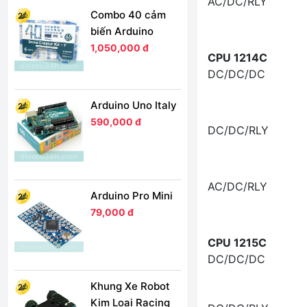
AC/DC/RLY
Combo 40 cảm
biến Arduino
1,050,000 đ
CPU 1214C
DC/DC/DC
Arduino Uno Italy
590,000 đ
DC/DC/RLY
AC/DC/RLY
Arduino Pro Mini
79,000 đ
CPU 1215C
DC/DC/DC
Khung Xe Robot
Kim Loại Racing