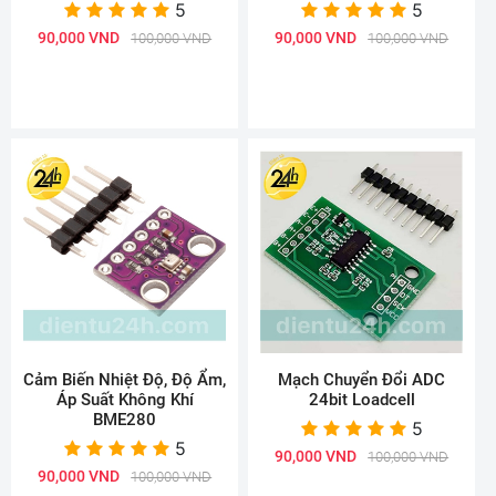
5
5
90,000 VND
90,000 VND
100,000 VND
100,000 VND
Cảm Biến Nhiệt Độ, Độ Ẩm,
Mạch Chuyển Đổi ADC
Áp Suất Không Khí
24bit Loadcell
BME280
5
5
90,000 VND
100,000 VND
90,000 VND
100,000 VND