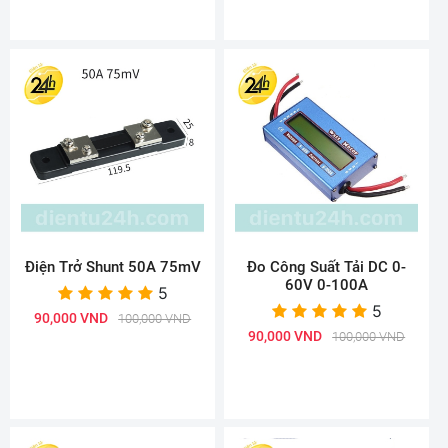
Điện Trở Shunt 50A 75mV
Đo Công Suất Tải DC 0-
60V 0-100A
5
5
90,000 VND
100,000 VND
90,000 VND
100,000 VND