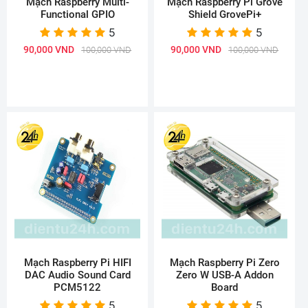
Mạch Raspberry Multi-
Mạch Raspberry Pi Grove
Functional GPIO
Shield GrovePi+
5
5
90,000 VND
90,000 VND
100,000 VND
100,000 VND
Mạch Raspberry Pi HIFI
Mạch Raspberry Pi Zero
DAC Audio Sound Card
Zero W USB-A Addon
PCM5122
Board
5
5