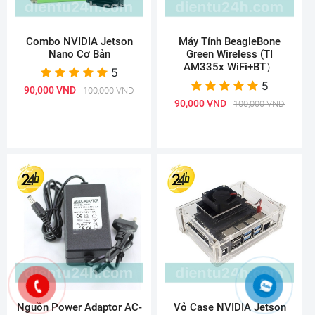
Combo NVIDIA Jetson
Máy Tính BeagleBone
Nano Cơ Bản
Green Wireless (TI
AM335x WiFi+BT）
5
5
90,000 VND
100,000 VND
90,000 VND
100,000 VND
Nguồn Power Adaptor AC-
Vỏ Case NVIDIA Jetson