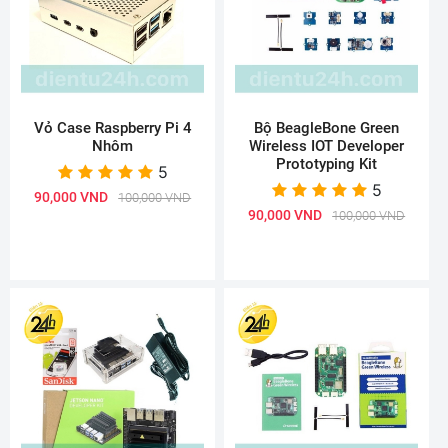
Vỏ Case Raspberry Pi 4
Bộ BeagleBone Green
Nhôm
Wireless IOT Developer
Prototyping Kit
5
5
90,000 VND
100,000 VND
90,000 VND
100,000 VND