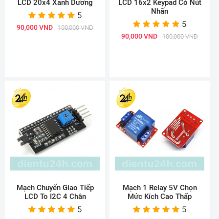
LCD 20x4 Xanh Dương
LCD 16x2 Keypad Có Nút
Nhấn
5
5
90,000 VND
100,000 VND
90,000 VND
100,000 VND
Mạch Chuyển Giao Tiếp
Mạch 1 Relay 5V Chọn
LCD To I2C 4 Chân
Mức Kích Cao Thấp
5
5