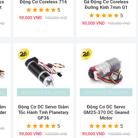
ss
Động Cơ Coreless 716
Gá Động Cơ Coreless
t
Đường Kính 7mm G1
5
5
90,000 VND
100,000 VND
90,000 VND
VND
100,000 VND
iảm
Động Cơ DC Servo Giảm
Động Cơ DC Servo
der
Tốc Hành Tinh Planetary
GM25-370 DC Geared
GP36
Motor
5
5
VND
90,000 VND
90,000 VND
100,000 VND
100,000 VND