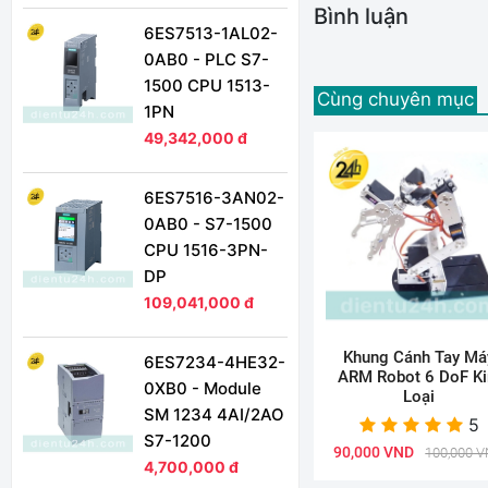
Bình luận
6ES7513-1AL02-
0AB0 - PLC S7-
1500 CPU 1513-
Cùng chuyên mục
1PN
49,342,000 đ
6ES7516-3AN02-
0AB0 - S7-1500
CPU 1516-3PN-
DP
109,041,000 đ
Khung Cánh Tay Má
6ES7234-4HE32-
ARM Robot 6 DoF K
0XB0 - Module
Loại
SM 1234 4AI/2AO
5
S7-1200
90,000 VND
100,000 
4,700,000 đ