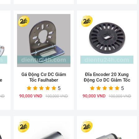
Gá Động Cơ DC Giảm
Đĩa Encoder 20 Xung
e
Tốc Faulhaber
Động Cơ DC Giảm Tốc
5
5
90,000 VND
90,000 VND
VND
100,000 VND
100,000 VND