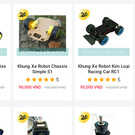
iss
Khung Xe Robot Chassis
Khung Xe Robot Kim Loại
Simple S1
Racing Car RC1
5
5
90,000 VND
90,000 VND
VND
100,000 VND
100,000 VND