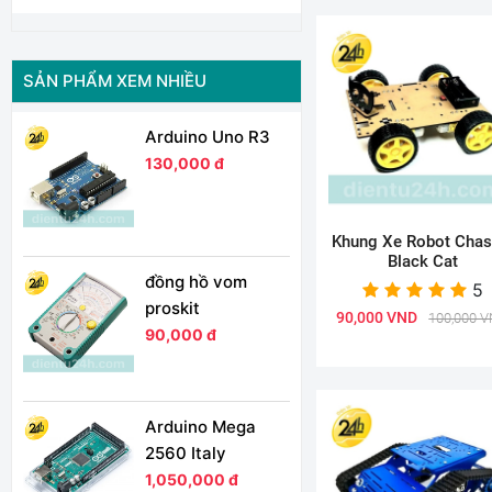
SẢN PHẨM XEM NHIỀU
Arduino Uno R3
130,000 đ
Khung Xe Robot Chas
Black Cat
đồng hồ vom
5
proskit
90,000 VND
100,000 
90,000 đ
Arduino Mega
2560 Italy
1,050,000 đ