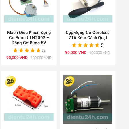
Mạch Điều Khiển Động
Cặp Động Cơ Coreless
Cơ Bước ULN2003 +
716 Kèm Cánh Quạt
Động Cơ Bước 5V
5
5
90,000 VND
100,000 VND
90,000 VND
100,000 VND