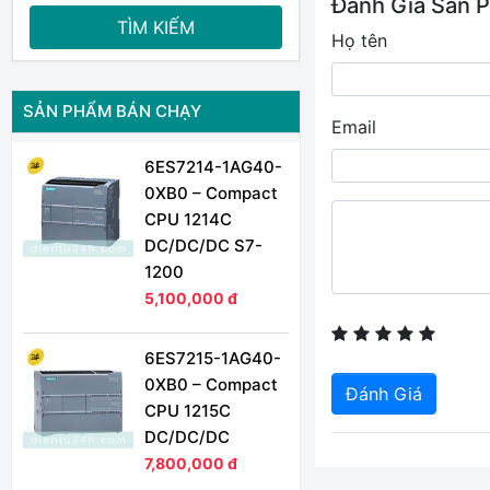
Đánh Giá Sản 
TÌM KIẾM
Họ tên
SẢN PHẨM BÁN CHẠY
Email
6ES7214-1AG40-
0XB0 – Compact
CPU 1214C
DC/DC/DC S7-
1200
5,100,000 đ
6ES7215-1AG40-
0XB0 – Compact
Đánh Giá
CPU 1215C
DC/DC/DC
7,800,000 đ