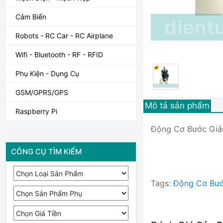
Cảm Biến
Robots - RC Car - RC Airplane
Wifi - Bluetooth - RF - RFID
Phụ Kiện - Dụng Cụ
GSM/GPRS/GPS
Mô tả sản phẩm
Raspberry Pi
Động Cơ Bước Giả
CÔNG CỤ TÌM KIẾM
Tags:
Động Cơ Bướ