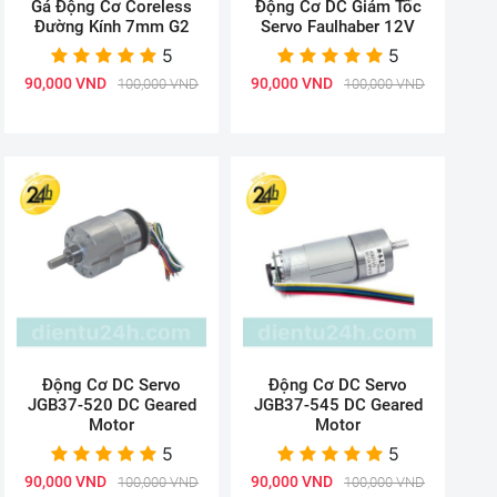
Gá Động Cơ Coreless
Động Cơ DC Giảm Tốc
Đường Kính 7mm G2
Servo Faulhaber 12V
5
5
90,000 VND
90,000 VND
100,000 VND
100,000 VND
Động Cơ DC Servo
Động Cơ DC Servo
JGB37-520 DC Geared
JGB37-545 DC Geared
Motor
Motor
5
5
90,000 VND
90,000 VND
100,000 VND
100,000 VND