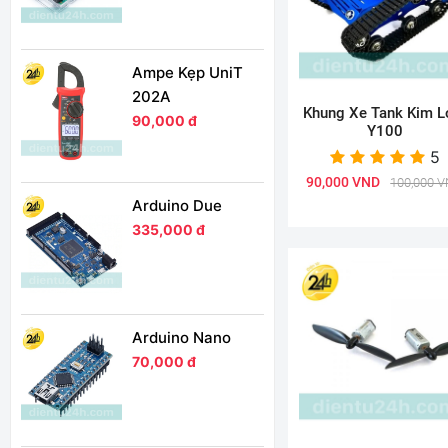
Ampe Kẹp UniT
202A
Khung Xe Tank Kim L
90,000 đ
Y100
5
90,000 VND
100,000 
Arduino Due
335,000 đ
Arduino Nano
70,000 đ