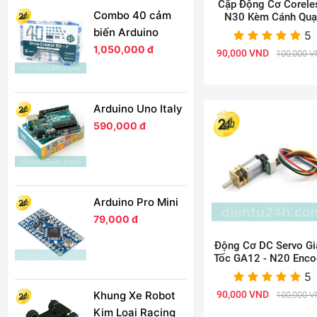
Cặp Động Cơ Corele
Combo 40 cảm
N30 Kèm Cánh Quạ
biến Arduino
5
1,050,000 đ
90,000 VND
100,000 
Arduino Uno Italy
590,000 đ
Arduino Pro Mini
79,000 đ
Động Cơ DC Servo G
Tốc GA12 - N20 Enco
5
90,000 VND
Khung Xe Robot
100,000 
Kim Loại Racing