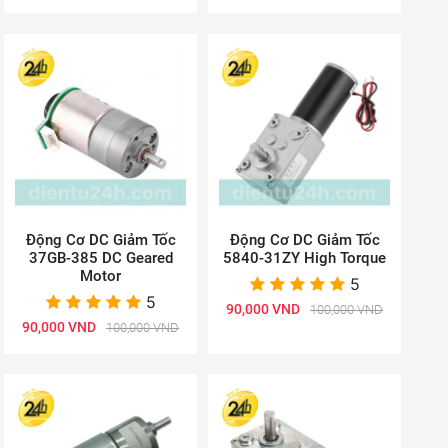
Động Cơ DC Giảm Tốc
Động Cơ DC Giảm Tốc
37GB-385 DC Geared
5840-31ZY High Torque
Motor
5
5
90,000 VND
100,000 VND
90,000 VND
100,000 VND