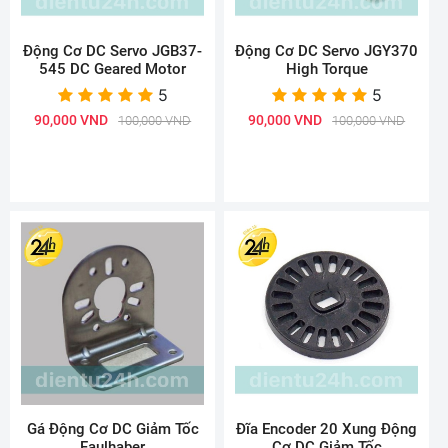
Động Cơ DC Servo JGB37-
Động Cơ DC Servo JGY370
545 DC Geared Motor
High Torque
5
5
90,000 VND
90,000 VND
100,000 VND
100,000 VND
Gá Động Cơ DC Giảm Tốc
Đĩa Encoder 20 Xung Động
Faulhaber
Cơ DC Giảm Tốc