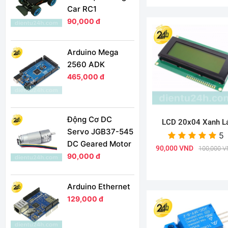
Car RC1
90,000 đ
Arduino Mega
2560 ADK
465,000 đ
Động Cơ DC
LCD 20x04 Xanh L
Servo JGB37-545
5
DC Geared Motor
90,000 VND
100,000 
90,000 đ
Arduino Ethernet
129,000 đ