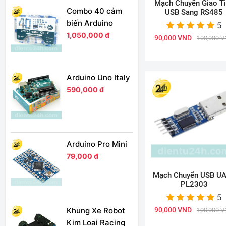
Mạch Chuyển Giao T
Combo 40 cảm
USB Sang RS485
biến Arduino
5
1,050,000 đ
90,000 VND
100,000 
Arduino Uno Italy
590,000 đ
Arduino Pro Mini
79,000 đ
Mạch Chuyển USB U
PL2303
5
90,000 VND
Khung Xe Robot
100,000 
Kim Loại Racing