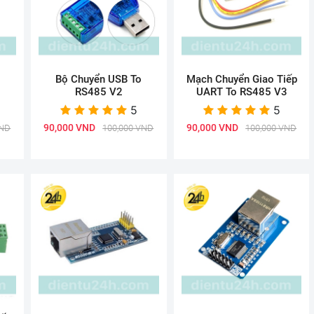
Bộ Chuyển USB To
Mạch Chuyển Giao Tiếp
RS485 V2
UART To RS485 V3
5
5
90,000 VND
90,000 VND
VND
100,000 VND
100,000 VND