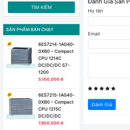
Đánh Giá Sản 
TÌM KIẾM
Họ tên
SẢN PHẨM BÁN CHẠY
Email
6ES7214-1AG40-
0XB0 – Compact
CPU 1214C
DC/DC/DC S7-
1200
5,100,000 đ
6ES7215-1AG40-
0XB0 – Compact
Đánh Giá
CPU 1215C
DC/DC/DC
7,800,000 đ