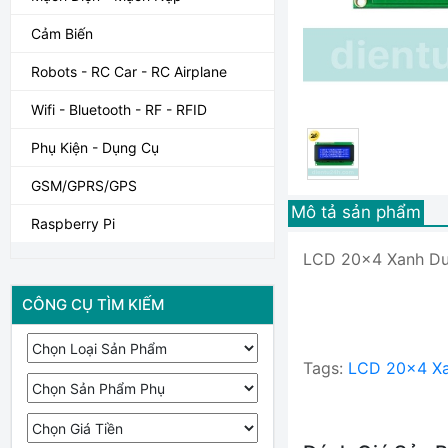
Cảm Biến
Robots - RC Car - RC Airplane
Wifi - Bluetooth - RF - RFID
Phụ Kiện - Dụng Cụ
GSM/GPRS/GPS
Mô tả sản phẩm
Raspberry Pi
LCD 20x4 Xanh D
CÔNG CỤ TÌM KIẾM
Tags:
LCD 20x4 X