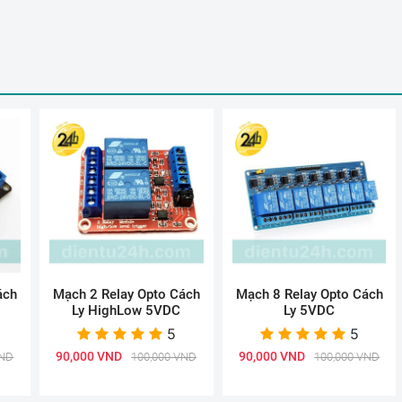
ách
Mạch 2 Relay Opto Cách
Mạch 8 Relay Opto Cách
Ly HighLow 5VDC
Ly 5VDC
5
5
90,000 VND
90,000 VND
VND
100,000 VND
100,000 VND