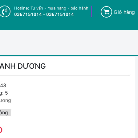
Hotline: Tư vấn - mua hàng - bảo hành
Giỏ hàng
0367151014 - 0367151014
XANH DƯƠNG
43
g: 5
ương
àng
D