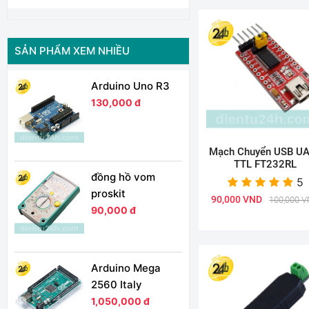
SẢN PHẨM XEM NHIỀU
Arduino Uno R3
130,000 đ
Mạch Chuyển USB U
TTL FT232RL
đồng hồ vom
5
proskit
90,000 VND
100,000 
90,000 đ
Arduino Mega
2560 Italy
1,050,000 đ