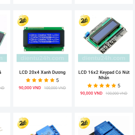
á
LCD 20x4 Xanh Dương
LCD 16x2 Keypad Có Nút
Nhấn
5
5
90,000 VND
VND
100,000 VND
90,000 VND
100,000 VND