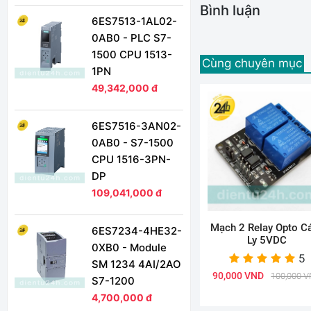
Bình luận
6ES7513-1AL02-
0AB0 - PLC S7-
1500 CPU 1513-
Cùng chuyên mục
1PN
49,342,000 đ
6ES7516-3AN02-
0AB0 - S7-1500
CPU 1516-3PN-
DP
109,041,000 đ
Mạch 2 Relay Opto C
6ES7234-4HE32-
Ly 5VDC
0XB0 - Module
5
SM 1234 4AI/2AO
90,000 VND
100,000 
S7-1200
4,700,000 đ