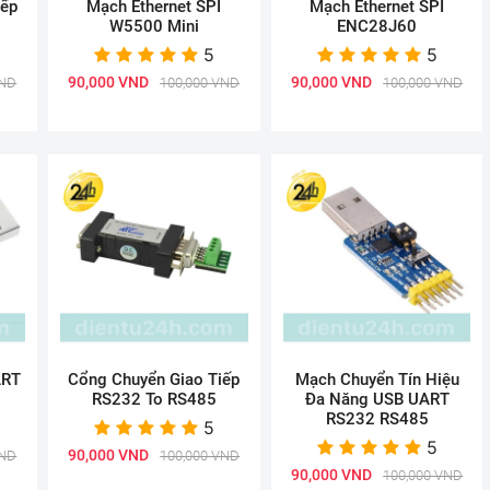
iếp
Mạch Ethernet SPI
Mạch Ethernet SPI
W5500 Mini
ENC28J60
5
5
90,000 VND
90,000 VND
VND
100,000 VND
100,000 VND
ART
Cổng Chuyển Giao Tiếp
Mạch Chuyển Tín Hiệu
RS232 To RS485
Đa Năng USB UART
RS232 RS485
5
5
90,000 VND
VND
100,000 VND
90,000 VND
100,000 VND