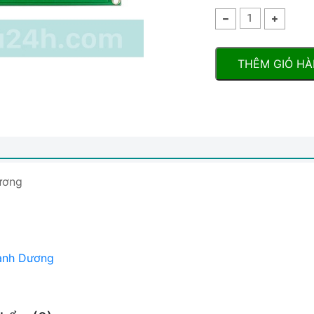
THÊM GIỎ H
ương
anh Dương