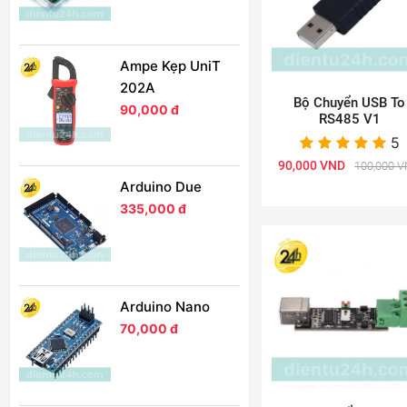
Ampe Kẹp UniT
202A
Bộ Chuyển USB To
90,000 đ
RS485 V1
5
90,000 VND
100,000 
Arduino Due
335,000 đ
Arduino Nano
70,000 đ