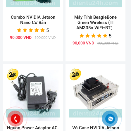
Combo NVIDIA Jetson
Máy Tính BeagleBone
Nano Cơ Bản
Green Wireless (TI
AM335x WiFi+BT）
5
5
90,000 VND
100,000 VND
90,000 VND
100,000 VND
Nguồn Power Adaptor AC-
Vỏ Case NVIDIA Jetson