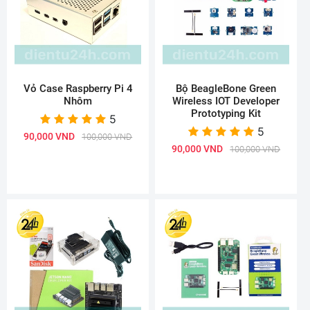
Vỏ Case Raspberry Pi 4
Bộ BeagleBone Green
Nhôm
Wireless IOT Developer
Prototyping Kit
5
5
90,000 VND
100,000 VND
90,000 VND
100,000 VND