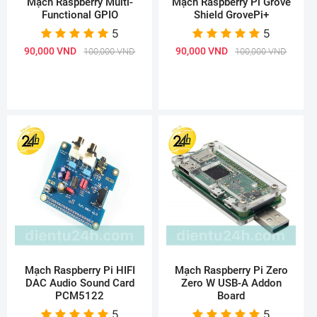
Mạch Raspberry Multi-
Mạch Raspberry Pi Grove
Functional GPIO
Shield GrovePi+
5
5
90,000 VND
90,000 VND
100,000 VND
100,000 VND
Mạch Raspberry Pi HIFI
Mạch Raspberry Pi Zero
DAC Audio Sound Card
Zero W USB-A Addon
PCM5122
Board
5
5