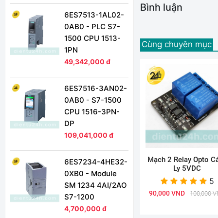
Bình luận
6ES7513-1AL02-
0AB0 - PLC S7-
1500 CPU 1513-
Cùng chuyên mục
1PN
49,342,000 đ
6ES7516-3AN02-
0AB0 - S7-1500
CPU 1516-3PN-
DP
109,041,000 đ
Mạch 2 Relay Opto C
6ES7234-4HE32-
Ly 5VDC
0XB0 - Module
5
SM 1234 4AI/2AO
90,000 VND
100,000 
S7-1200
4,700,000 đ