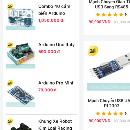
Mạch Chuyển Giao T
Combo 40 cảm
USB Sang RS485
biến Arduino
5
1,050,000 đ
90,000 VND
100,000 
Arduino Uno Italy
590,000 đ
Arduino Pro Mini
79,000 đ
Mạch Chuyển USB U
PL2303
5
90,000 VND
Khung Xe Robot
100,000 
Kim Loại Racing