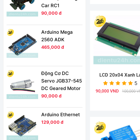
Car RC1
90,000 đ
Arduino Mega
2560 ADK
465,000 đ
Động Cơ DC
LCD 20x04 Xanh L
Servo JGB37-545
5
DC Geared Motor
90,000 VND
100,000 
90,000 đ
Arduino Ethernet
129,000 đ