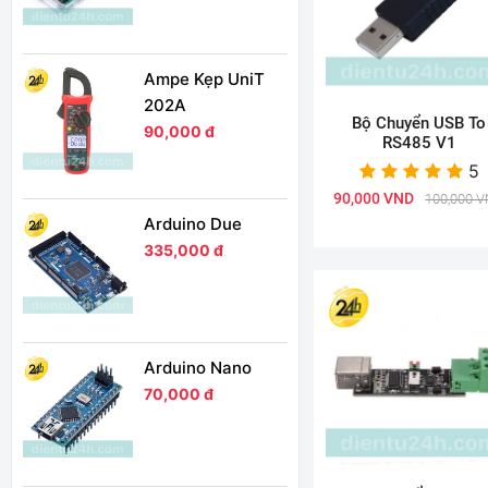
Ampe Kẹp UniT
202A
Bộ Chuyển USB To
90,000 đ
RS485 V1
5
90,000 VND
100,000 
Arduino Due
335,000 đ
Arduino Nano
70,000 đ