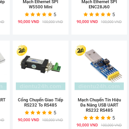
iếp
Mạch Ethernet SPI
Mạch Ethernet SPI
W5500 Mini
ENC28J60
5
5
90,000 VND
90,000 VND
VND
100,000 VND
100,000 VND
ART
Cổng Chuyển Giao Tiếp
Mạch Chuyển Tín Hiệu
RS232 To RS485
Đa Năng USB UART
RS232 RS485
5
5
90,000 VND
VND
100,000 VND
90,000 VND
100,000 VND