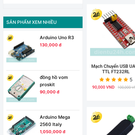
SẢN PHẨM XEM NHIỀU
Arduino Uno R3
130,000 đ
Mạch Chuyển USB U
TTL FT232RL
đồng hồ vom
5
proskit
90,000 VND
100,000 
90,000 đ
Arduino Mega
2560 Italy
1,050,000 đ