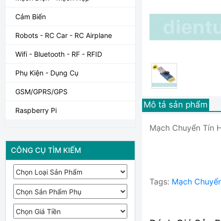
Cảm Biến
Robots - RC Car - RC Airplane
Wifi - Bluetooth - RF - RFID
Phụ Kiện - Dụng Cụ
GSM/GPRS/GPS
Mô tả sản phẩm
Raspberry Pi
Mạch Chuyển Tín 
CÔNG CỤ TÌM KIẾM
Tags:
Mạch Chuyển