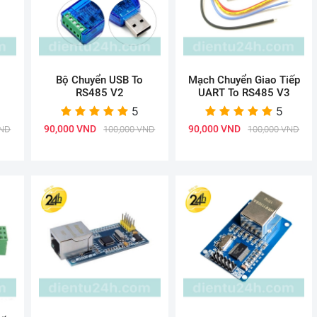
Bộ Chuyển USB To
Mạch Chuyển Giao Tiếp
RS485 V2
UART To RS485 V3
5
5
90,000 VND
90,000 VND
VND
100,000 VND
100,000 VND