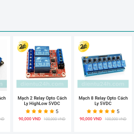
ách
Mạch 2 Relay Opto Cách
Mạch 8 Relay Opto Cách
Ly HighLow 5VDC
Ly 5VDC
5
5
90,000 VND
90,000 VND
VND
100,000 VND
100,000 VND