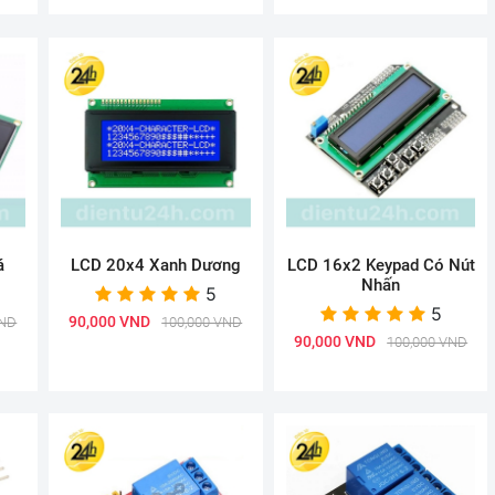
á
LCD 20x4 Xanh Dương
LCD 16x2 Keypad Có Nút
Nhấn
5
5
90,000 VND
VND
100,000 VND
90,000 VND
100,000 VND