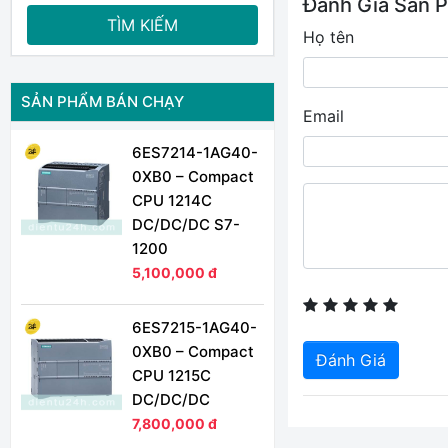
Đánh Giá Sản 
TÌM KIẾM
Họ tên
SẢN PHẨM BÁN CHẠY
Email
6ES7214-1AG40-
0XB0 – Compact
CPU 1214C
DC/DC/DC S7-
1200
5,100,000 đ
6ES7215-1AG40-
0XB0 – Compact
Đánh Giá
CPU 1215C
DC/DC/DC
7,800,000 đ