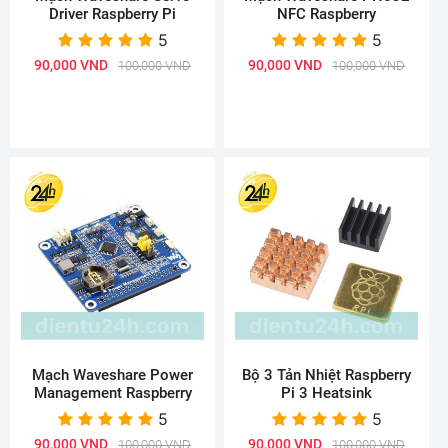
Driver Raspberry Pi
NFC Raspberry
5
5
90,000 VND
90,000 VND
100,000 VND
100,000 VND
Mạch Waveshare Power
Bộ 3 Tản Nhiệt Raspberry
Management Raspberry
Pi 3 Heatsink
5
5
90,000 VND
90,000 VND
100,000 VND
100,000 VND