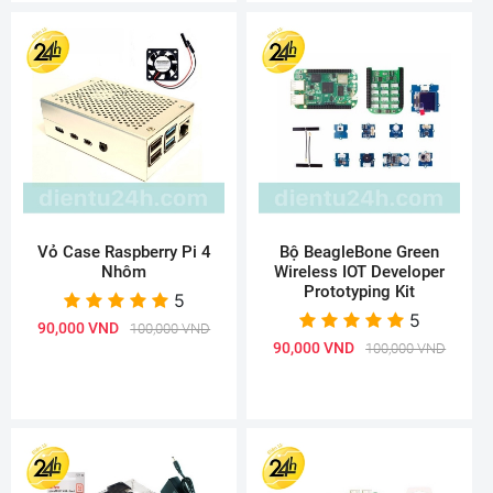
Vỏ Case Raspberry Pi 4
Bộ BeagleBone Green
Nhôm
Wireless IOT Developer
Prototyping Kit
5
5
90,000 VND
100,000 VND
90,000 VND
100,000 VND