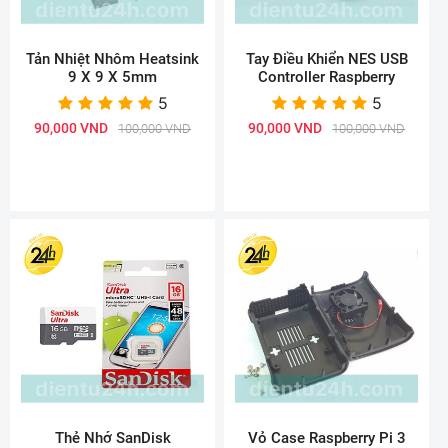
Tản Nhiệt Nhôm Heatsink
Tay Điều Khiển NES USB
9 X 9 X 5mm
Controller Raspberry
5
5
90,000 VND
90,000 VND
100,000 VND
100,000 VND
Thẻ Nhớ SanDisk
Vỏ Case Raspberry Pi 3