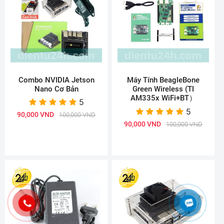
Combo NVIDIA Jetson
Máy Tính BeagleBone
Nano Cơ Bản
Green Wireless (TI
AM335x WiFi+BT）
5
5
90,000 VND
100,000 VND
90,000 VND
100,000 VND