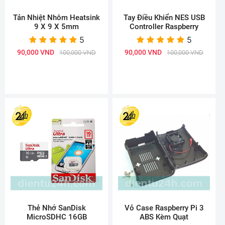
Tản Nhiệt Nhôm Heatsink
Tay Điều Khiển NES USB
9 X 9 X 5mm
Controller Raspberry
5
5
90,000 VND
90,000 VND
100,000 VND
100,000 VND
Thẻ Nhớ SanDisk
Vỏ Case Raspberry Pi 3
MicroSDHC 16GB
ABS Kèm Quạt