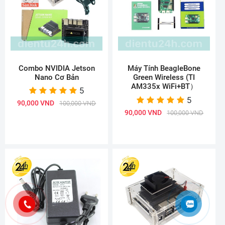
Combo NVIDIA Jetson
Máy Tính BeagleBone
Nano Cơ Bản
Green Wireless (TI
AM335x WiFi+BT）
5
5
90,000 VND
100,000 VND
90,000 VND
100,000 VND