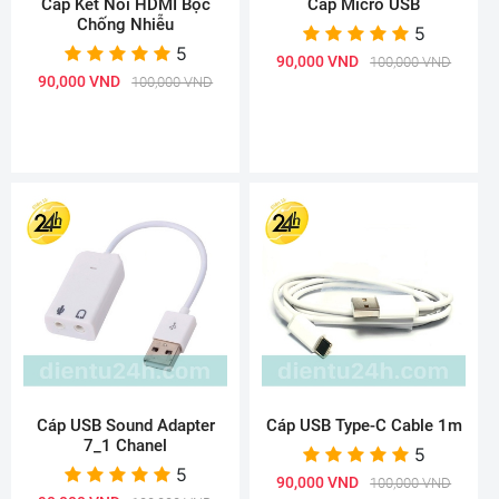
Cáp Kết Nối HDMI Bọc
Cáp Micro USB
Chống Nhiễu
5
5
90,000 VND
100,000 VND
90,000 VND
100,000 VND
Cáp USB Sound Adapter
Cáp USB Type-C Cable 1m
7_1 Chanel
5
5
90,000 VND
100,000 VND