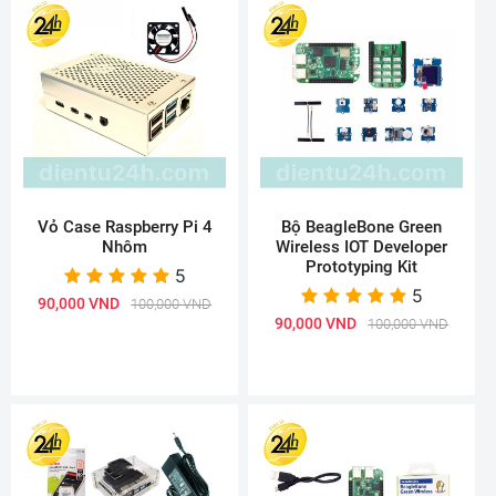
Vỏ Case Raspberry Pi 4
Bộ BeagleBone Green
Nhôm
Wireless IOT Developer
Prototyping Kit
5
5
90,000 VND
100,000 VND
90,000 VND
100,000 VND