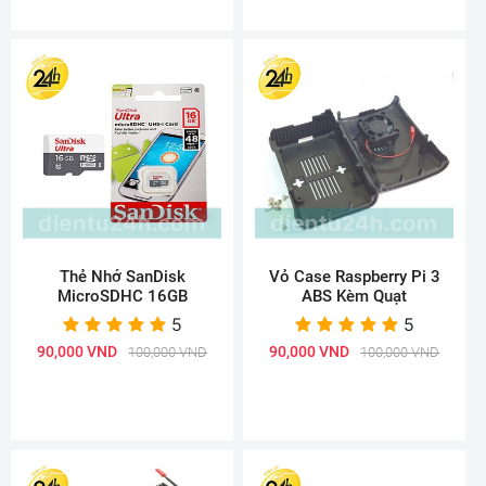
Thẻ Nhớ SanDisk
Vỏ Case Raspberry Pi 3
MicroSDHC 16GB
ABS Kèm Quạt
5
5
90,000 VND
90,000 VND
100,000 VND
100,000 VND