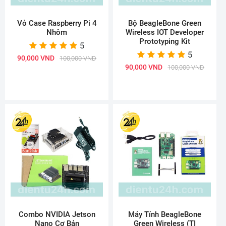
Vỏ Case Raspberry Pi 4
Bộ BeagleBone Green
Nhôm
Wireless IOT Developer
Prototyping Kit
5
5
90,000 VND
100,000 VND
90,000 VND
100,000 VND
Combo NVIDIA Jetson
Máy Tính BeagleBone
Nano Cơ Bản
Green Wireless (TI