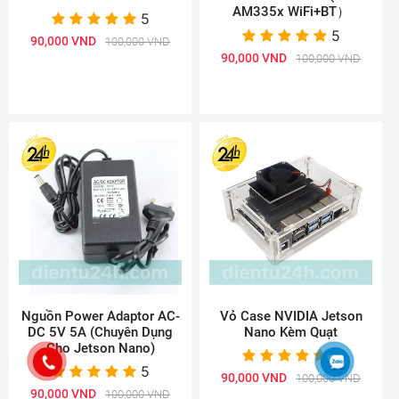
AM335x WiFi+BT）
5
5
90,000 VND
100,000 VND
90,000 VND
100,000 VND
Nguồn Power Adaptor AC-
Vỏ Case NVIDIA Jetson
DC 5V 5A (Chuyên Dụng
Nano Kèm Quạt
Cho Jetson Nano)
5
5
90,000 VND
100,000 VND
90,000 VND
100,000 VND