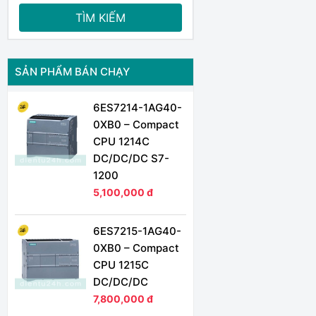
TÌM KIẾM
SẢN PHẨM BÁN CHẠY
6ES7214-1AG40-
0XB0 – Compact
CPU 1214C
DC/DC/DC S7-
1200
5,100,000 đ
6ES7215-1AG40-
0XB0 – Compact
CPU 1215C
DC/DC/DC
7,800,000 đ