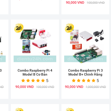
90,000 VND
100,000 VND
3
Combo Raspberry Pi 4
Combo Raspberry Pi 3
Model B Cơ Bản
Model B+ Chính Hãng
5
5
90,000 VND
90,000 VND
VND
100,000 VND
1,000,000 VND