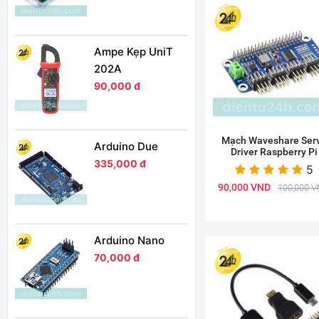
Ampe Kẹp UniT
202A
90,000 đ
Mạch Waveshare Ser
Arduino Due
Driver Raspberry Pi
335,000 đ
5
90,000 VND
100,000 
Arduino Nano
70,000 đ