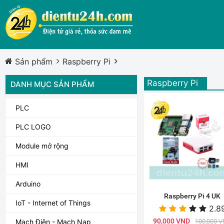
Sản phẩm
Raspberry Pi
Raspberry Pi
DANH MỤC SẢN PHẨM
PLC
PLC LOGO
Module mở rộng
HMI
Arduino
Raspberry Pi 4 UK
IoT - Internet of Things
2.8
90,000 VND
100,000 
Mạch Điện - Mạch Nạp