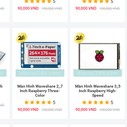
5
5
90,000 VND
90,000 VND
VND
100,000 VND
100,000 VND
ch
Màn Hình Waveshare 2_7
Màn Hình Waveshare 3_5
Inch Raspberry Three-
Inch Raspberry High-
Color
Speed
5
5
VND
90,000 VND
90,000 VND
100,000 VND
100,000 VND