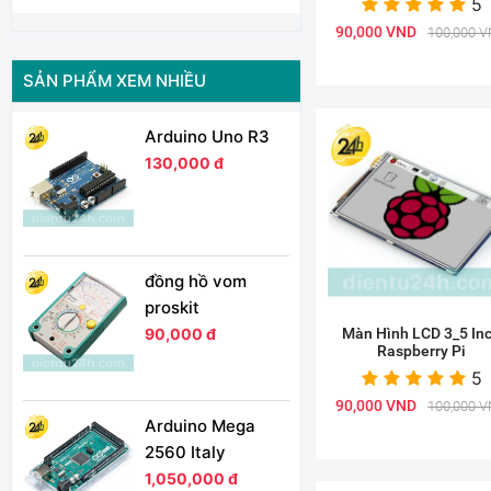
5
90,000 VND
100,000 
SẢN PHẨM XEM NHIỀU
Arduino Uno R3
130,000 đ
đồng hồ vom
proskit
Màn Hình LCD 3_5 In
90,000 đ
Raspberry Pi
5
90,000 VND
100,000 
Arduino Mega
2560 Italy
1,050,000 đ