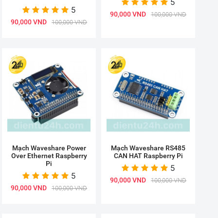
5
5
90,000 VND
100,000 VND
90,000 VND
100,000 VND
Mạch Waveshare Power
Mạch Waveshare RS485
Over Ethernet Raspberry
CAN HAT Raspberry Pi
Pi
5
5
90,000 VND
100,000 VND
90,000 VND
100,000 VND