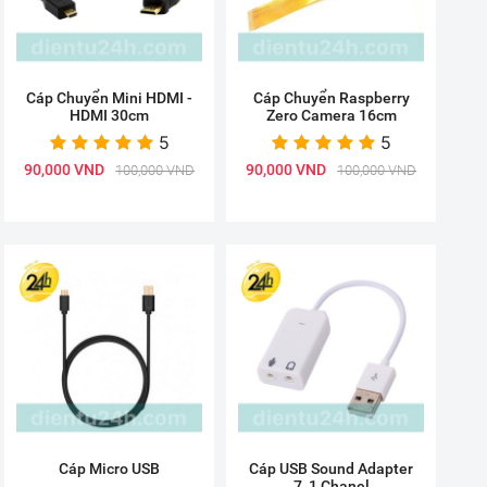
Cáp Chuyển Mini HDMI -
Cáp Chuyển Raspberry
HDMI 30cm
Zero Camera 16cm
5
5
90,000 VND
90,000 VND
100,000 VND
100,000 VND
Cáp Micro USB
Cáp USB Sound Adapter
7_1 Chanel