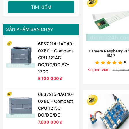
TÌM KIẾM
SẢN PHẨM BÁN CHẠY
6ES7214-1AG40-
0XB0 – Compact
Camera Raspberry Pi 
5MP
CPU 1214C
5
DC/DC/DC S7-
90,000 VND
100,000 
1200
5,100,000 đ
6ES7215-1AG40-
0XB0 – Compact
CPU 1215C
DC/DC/DC
7,800,000 đ