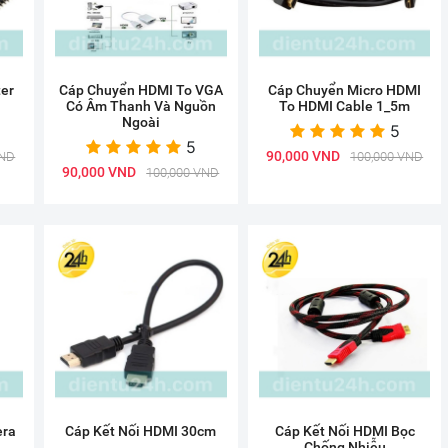
er
Cáp Chuyển HDMI To VGA
Cáp Chuyển Micro HDMI
Có Âm Thanh Và Nguồn
To HDMI Cable 1_5m
Ngoài
5
5
90,000 VND
VND
100,000 VND
90,000 VND
100,000 VND
era
Cáp Kết Nối HDMI 30cm
Cáp Kết Nối HDMI Bọc
m
Chống Nhiễu