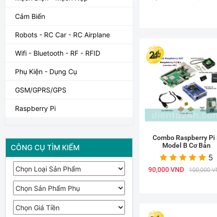
Cảm Biến
Robots - RC Car - RC Airplane
Wifi - Bluetooth - RF - RFID
Phụ Kiện - Dụng Cụ
GSM/GPRS/GPS
Raspberry Pi
Combo Raspberry Pi 
Model B Cơ Bản
CÔNG CỤ TÌM KIẾM
5
90,000 VND
100,000 