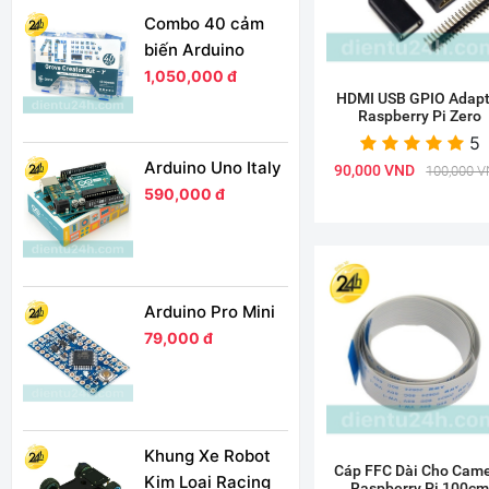
Combo 40 cảm
biến Arduino
1,050,000 đ
HDMI USB GPIO Adapt
Raspberry Pi Zero
5
Arduino Uno Italy
90,000 VND
100,000 
590,000 đ
Arduino Pro Mini
79,000 đ
Khung Xe Robot
Cáp FFC Dài Cho Cam
Kim Loại Racing
Raspberry Pi 100c