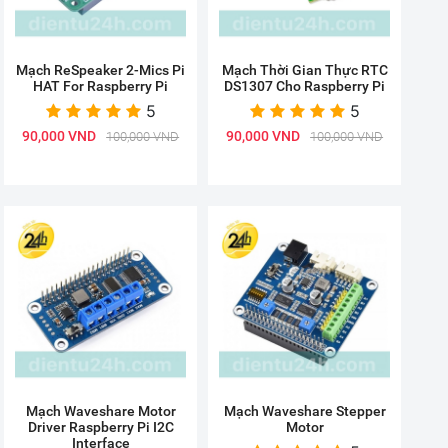
Mạch ReSpeaker 2-Mics Pi
Mạch Thời Gian Thực RTC
HAT For Raspberry Pi
DS1307 Cho Raspberry Pi
5
5
90,000 VND
90,000 VND
100,000 VND
100,000 VND
Mạch Waveshare Motor
Mạch Waveshare Stepper
Driver Raspberry Pi I2C
Motor
Interface