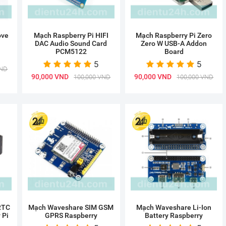
ove
Mạch Raspberry Pi HIFI
Mạch Raspberry Pi Zero
DAC Audio Sound Card
Zero W USB-A Addon
PCM5122
Board
5
5
VND
90,000 VND
90,000 VND
100,000 VND
100,000 VND
RTC
Mạch Waveshare SIM GSM
Mạch Waveshare Li-Ion
 Pi
GPRS Raspberry
Battery Raspberry