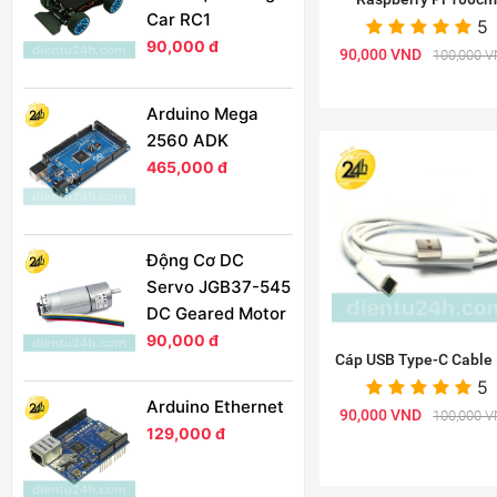
Car RC1
5
90,000 đ
90,000 VND
100,000 
Arduino Mega
2560 ADK
465,000 đ
Động Cơ DC
Servo JGB37-545
DC Geared Motor
90,000 đ
Cáp USB Type-C Cable
5
Arduino Ethernet
90,000 VND
100,000 
129,000 đ