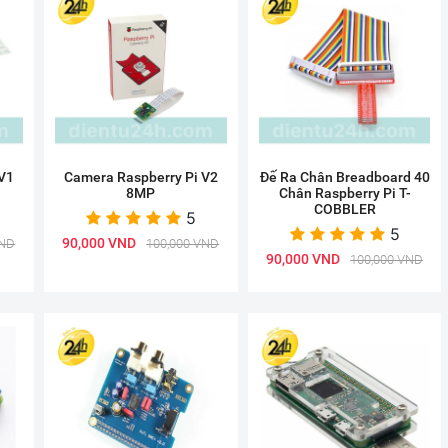
V1
Camera Raspberry Pi V2
Đế Ra Chân Breadboard 40
8MP
Chân Raspberry Pi T-
COBBLER
5
5
90,000 VND
VND
100,000 VND
90,000 VND
100,000 VND