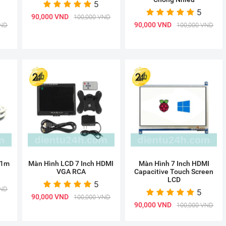
5
5
90,000 VND
100,000 VND
90,000 VND
VND
100,000 VND
 1m
Màn Hình LCD 7 Inch HDMI
Màn Hình 7 Inch HDMI
VGA RCA
Capacitive Touch Screen
LCD
5
VND
5
90,000 VND
100,000 VND
90,000 VND
100,000 VND