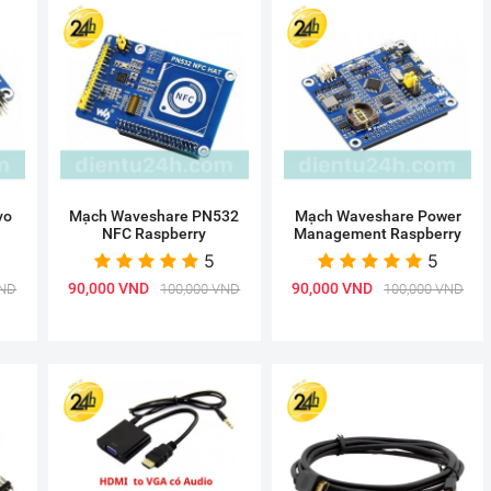
vo
Mạch Waveshare PN532
Mạch Waveshare Power
NFC Raspberry
Management Raspberry
5
5
90,000 VND
90,000 VND
VND
100,000 VND
100,000 VND