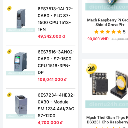
6ES7513-1AL02-
0AB0 - PLC S7-
Mạch Raspberry Pi Gr
1500 CPU 1513-
Shield GrovePi+
1PN
5
49,342,000 đ
90,000 VND
100,000 
6ES7516-3AN02-
0AB0 - S7-1500
CPU 1516-3PN-
DP
109,041,000 đ
6ES7234-4HE32-
0XB0 - Module
SM 1234 4AI/2AO
S7-1200
Mạch Thời Gian Thực 
DS3231 Cho Raspberry
4,700,000 đ